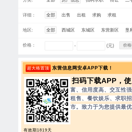
详细：
全部
出售
出租
求购
求租
地区:
全部
西城区
东城区
东营新区
垦
价格：
价格
-
(元)
东营信息网安卓APP下载！
超大格置顶
扫码下载APP，
富、信用度高、交互性强
租售、餐饮娱乐、求职招
市。致力于为您提供最优
有效期1819天