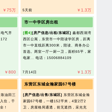
￥
75
万
5天前
￥
1.3
万
市一中学区房出租
电气齐
[图4]
[房产信息/出租/东城区]
鑫都西湖湾
172
西区公寓，东营市一中陪读学区房，距离
市一中直线距离300米，陪读、商务办公
首选。两室一厅一厨一卫，面积65平，家
电家…
电话：15006884109
￥
800
7月14日
￥
1.3
万
东营区东城金瀚家园67号楼
靠油田三
[房产信息/出售/东城区]
东营区东城金瀚
入住，干
家园67号楼，一楼152平米，4室2厅2
全！
卫，房屋格局通透，前无遮挡，采光充