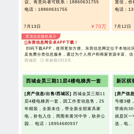
议。有意向者可联系：18860631755
置佳，价格
电话：18860631755
电话：136
7月13日
￥
70
万
7月12日
置顶信息随机展示
[]东营信息网安卓APP下载！
扫码下载APP，使用更加方便。东营信息网定位于本地社
及免费分类信息服务，通过为个人用户和商家资源丰富、信
用度高、交互性强的分类信息平台来帮助人们解决生活和工
西城区
有效期1819天
作遇到的难题。其服务覆盖生活的各个领域，提供房屋租
售、餐饮娱乐、求职招聘、二手买卖、商家打折优惠、同城
交友等多种生活信息，覆盖整个东营地区乃至全国各大城
西城金昊三期11层4楼电梯房一套
新区槟
市。致力于为您提供最优质、最便捷的服务！
[房产信息/出售/西城区]
西城金昊三期11
[房产信息
层4楼电梯房一套，因工作变动急售，25
号楼3楼
年精装，全新未住，带全新全部家具家
带南向3
电，拎包入住，周围有黄河中学，耿井公
就是区一
园…
电话：18954680937
选，电