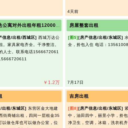
如常见的牛奶啊之类的，想拼团
信号：xqdcyw
4天前
房屋整套出租
西城万达公寓对外出租年租12000元/年
产信息/出租/西城区]
西城万达公
[图5]
[房产信息/出租/东城区]
水
租。家具家电齐全。干净整洁。
全，拎包入住
电话：13561008
人士。联系电话1566672061
5666720611
￥
1.2
万
7月17日
租
吉房出租
/出租/东城区]
东营区金大地建
[图8]
[房产信息/出租/东城区]
紧
西街商铺出租，四间一层租金35
中，油田四中，丽景小学，拎包
，可以做仓库也可以做办公室，位
净卫生，空调，冰箱，洗衣机齐