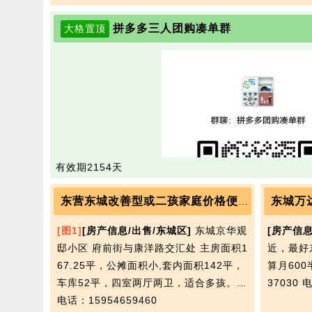
拼多多三人团购凑单群
大格置顶
有效期2154天
东城万
东营东城改善型或二孩家庭价格便宜位置优越的电梯房出售
[图1]
[房产信息/出售/东城区]
东城京华观
[房产信息
邸小区 府前街与康洋路交汇处 主房面积1
近，最好
67.25平，公摊面积小,套内面积142平，
算月600
车库52平，四室两厅两卫，适合多孩。…
37030
电
电话：15954659460