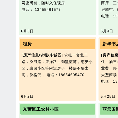
网密码锁，随时入住现房
两厅，三
电话： 13455461577
房腾空。联
电话：132
6月5日
6月4日
租房
新华书
[房产信息/求租/东城区]
求租一套北二
[房产信息
路，汾河路，康洋路，御墅蓝湾，惠安小
住，油三
区，惠园小区等附近房子，楼层不要太
业费，停
高，价格低，
电话：18654605470
大型商场
电话：135
6月2日
5月28日
东营区工农村小区
丽景国