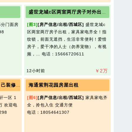
盛世龙城c区两室两厅房子对外出租(房东直租)
分门面房
[图3]
[房产信息/出租/西城区]
盛世龙城c
98
区两室两厅房子出租，家具家电齐全！指
纹锁，前面无遮挡，生活非常便利！爱惜
房子，爱干净的人士（勿养宠物），有视
频，…
电话：15666720611
12小时前
￥
2
万
海通紫荆花园房屋出租
锦绣龙轩一区 136平15楼，己装修，带车位75万 欢迎电话咨询，随时看房。13361526298
轩一区 1
[图6]
[房产信息/出租/西城区]
家具家电齐
万 欢迎电
全，拎包入住 交通方便
298
电话：18054641307