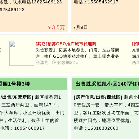
低，联系电话13625469123
电话：15505462917
25469123
￥
3.5
万
7月9日
[其它]招募GEO推广城市代理商
[
区
岗位职责1. 拓展本地餐饮、门店、企业等商
东
户，推广GEO地图精准推广、线上曝光业务
城/
2. 对接客户需求，讲解推广方案，促成签约合
利津县
有效期22天
–
西
作3. 维护客户关系，跟进续费，挖掘长期复购
凭
收益任职要求1. 有本地商户资源、地推、销售
入职
经验优先2. 沟通能力强，执行力强，诚信务实
香园1号楼3楼
出售胜采胜凯小区140型住
3. 时间自由，可全职/兼职，自主拓展区域市场
代理政策&合作福利1. 业务提成2. 城市代理
/出售/东营新区]
新区槟香园1
[房产信息/出售/西城区]
胜凯小
3. 分公司合作：全程陪跑、规模化复制扶持
，三室两厅两卫，面积147平，
0型住房一套，带大车库，4四
4. 全赋能：技术、培训、话术、一站式支持，
轻资产创业
0平大车库，小区环境优美，出门
卫，客厅主卧次卧均在阳面，前
中，生活便利，孩子上学的首
楼遮挡阳光，地理位置优越。
…
电话：18954660917
电话：15318302660