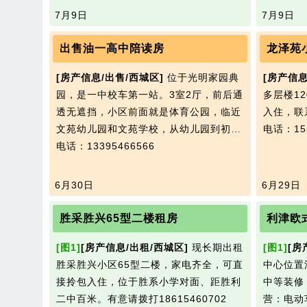
7月9日
7月9日
出售油一高中陪读房
龙泽苑
[房产信息/出售/西城区]
位于光明家园典
[房产信息
园，是一中校车第一站。3室2厅，前后通
多层楼1
透无遮挡，小区前面就是体育公园，临近
入住，联系
文苑幼儿园和文苑学校，从幼儿园到初…
电话：153
电话：13395466566
6月30日
6月29日
胜采胜兴65型二楼租房
利津欧
[图1]
[房产信息/出租/西城区]
现长期出租
[图1]
[房
胜采胜兴小区65型二楼，家电齐全，可直
中心位置
接拎包入住，位于胜系小学对面、距胜利
中等装修
二中百米。有意请拨打18615460702
营：电动