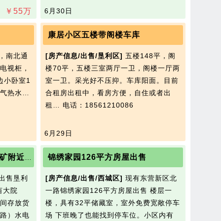
￥
55
万
6月30日
康居小区五楼带阁楼车库
，南北通
[房产信息/出售/垦利区]
五楼148平，阁
电视柜，
楼70平，五楼三室两厅一卫，阁楼一厅两
边小卧室1
室一卫。采光好不压抑。车库阳面。目前
气热水…
合租房出租中，看房方便，自住或者出
租…
电话：18561210086
6月29日
锦绣家园126平方房屋出售
出租、出售垦利区胜坨镇一矿附近70亩地和20亩大院子
出售垦利
[房产信息/出售/西城区]
现有东营新区北
亩大院
一路锦绣家园126平方房屋出售 楼层一
间存放货
楼，具有32平储藏室，室外免费宽敞停车
路）水电
场 下班晚了也能找到停车位。小区内有