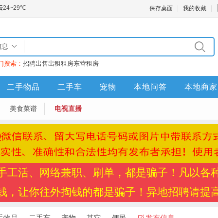
保存桌面
我的收藏
信息
门搜索：
招聘
出售
出租
租房
东营租房
二手物品
二手车
宠物
本地问答
本地商家
美食菜谱
电视直播
手工活、网络兼职、刷单，都是骗子！凡以各
钱，让你往外掏钱的都是骗子！异地招聘请提
手物品
二手车
宠物
其它
便民
发布信息