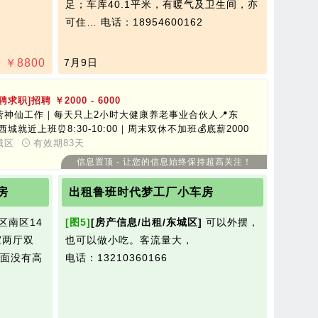
足；车库40.1平米，有暖气及卫生间，亦
可住…
电话：18954600162
￥
8800
7月9日
招聘求职]招聘
￥2000 - 6000
营神仙工作｜每天只上2小时大健康养老事业合伙人📍东
西城就近上班⏰8:30-10:00｜周末双休不加班💰底薪2000
6000｜奖金提成+福利24–55岁均可，学历：高中以上文
城区
有效期83天
，门槛低收入稳宝妈、转行、个体户首选先参观，满意再
信息置顶 - 让您的信息始终保持超高关注！
，无套路📞13963391282（微信同号）
房
出租鲁班时代梦工厂小车房
区南区14
[图5]
[房产信息/出租/东城区]
可以外摆，
室两厅双
也可以做小吃。客流量大，
面没有高
电话：13210360166