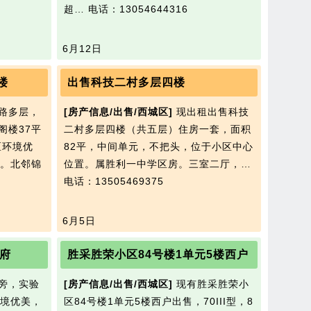
超…
电话：13054644316
6月12日
楼
出售科技二村多层四楼
路多层，
[房产信息/出售/西城区]
现出租出售科技
阁楼37平
二村多层四楼（共五层）住房一套，面积
区环境优
82平，中间单元，不把头，位于小区中心
。北邻锦
位置。属胜利一中学区房。三室二厅，…
电话：13505469375
6月5日
府
胜采胜荣小区84号楼1单元5楼西户
旁，实验
[房产信息/出售/西城区]
现有胜采胜荣小
境优美，
区84号楼1单元5楼西户出售，70III型，8