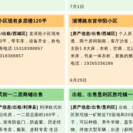
7月1日
小区现有多层楼120平
淄博路东首华阳小区
/出租/西城区]
龙泽苑小区现有
[房产信息/出售/西城区]
个人房
20平，带车库，设备齐全，拎包
透，两个房间朝南，客厅沙发，
电话:15318388857
主卧1.8大床，衣柜，空调，北
18388857
米床，书桌一体衣柜，新换的燃
电话：19265336286
6月29日
式街一二层商铺出售
产信息/出租/利津县]
利津欧式街
[房产信息/出售/垦利区]
出租、
沿街房，一二层总面积160平，
区胜坨镇一矿附近70亩地和20
，按有防盗门，防盗窗。历史经
子，可以种植、养牛羊猪、盖车
车专卖，服装、皮鞋专卖 生活
物、停放大型车辆，出进（郝纯