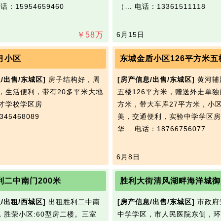
话：15954659460
（…
电话：13361511118
￥
58
万
6月15日
月小区
东城金盾小区126平方米五
/出售/东城区]
房子结构好，周
[房产信息/出售/东城区]
黄河辅
，生活便利，带有20多平米大地
五楼126平方米，赠送外走单独
才学校学区房
方米，带大车库27平方米，小
45468089
美，交通便利，实验中学学区房
华…
电话：18766756077
6月8日
利二中南门200米
胜利大街清风湖畔海洋城御
/出租/西城区]
出租胜利二中南
[房产信息/出售/东城区]
市政府
米，胜荣小区:60型房二楼。三室
中学学区，市人民医院东侧，环