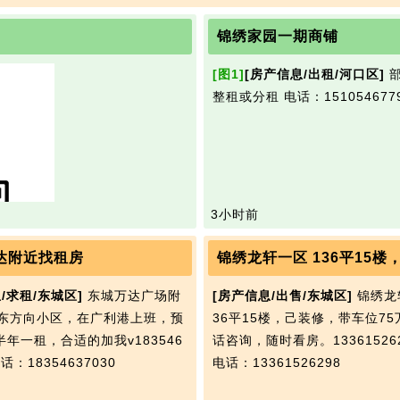
锦绣家园一期商铺
[图1]
[房产信息/出租/河口区]
部
整租或分租
电话：151054677
3小时前
达附近找租房
/求租/东城区]
东城万达广场附
[房产信息/出售/东城区]
锦绣龙
东方向小区，在广利港上班，预
36平15楼，己装修，带车位75
半年一租，合适的加我v183546
话咨询，随时看房。13361526
话：18354637030
电话：13361526298