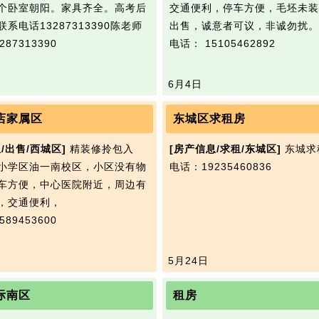
个卧室朝阳。家具齐全。高考后
交通便利，停车方便，毛坯未装
系电话13287313390陈老师
出售，诚意者可议，非诚勿扰。
87313390
电话： 15105462892
6月4日
店家属区
东城区求租房
/出售/西城区]
精装修拎包入
[房产信息/求租/东城区]
东城求
小学区油一南校区，小区没有物
电话：19235460836
车方便，中心医院附近，周边有
，交通便利，
89453600
5月24日
际南区
租房