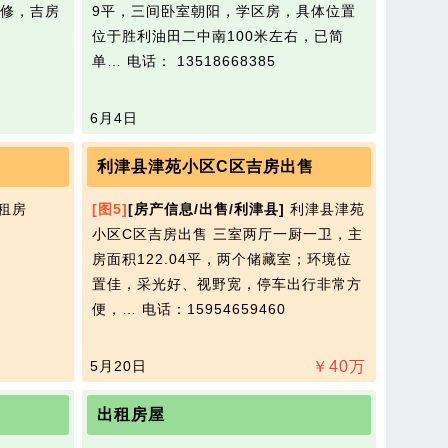
修，吉房
9平，三间卧室朝阳，学区房，具体位置
位于胜利油田二中南100米左右，已简
单…
电话： 13518668385
6月4日
利津县津苑小区C区吉房出售
租房
[图5]
[房产信息/出售/利津县]
利津县津苑
小区C区吉房出售 三室两厅一厨一卫，主
房面积122.04平，两个储藏室；环境位
置佳，采光好、视野宽，停车出行非常方
便，…
电话：15954659460
5月20日
￥
40
万
出租房屋