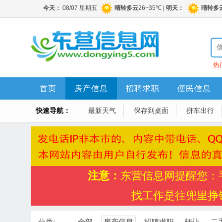
热
首页
房产信息
招聘求职
便民信息
快速导航：
最新天气
保存到桌面
拼车出行
注意：
东营信息网提醒您：
找工作是往兜里挣
分类:
全部
房产信息
招聘求职
转让
二