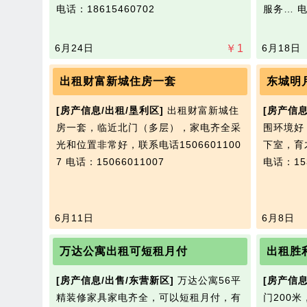
电话：18615460702
服务…
电
6月24日
￥
1
6月18日
出租财富新城住房一套
东城明
[房产信息/出租/垦利区]
出租财富新城住
[房产信息
房一套，临近北门（多层），家电齐全采
围环境好
光和位置非常好，联系电话1506601100
下室，育
7
电话：15066011007
电话：153
6月11日
6月8日
万达公寓出租可短租月付
出租胜
[房产信息/出售/东营新区]
万达公寓56平
[房产信息
精装修家具家电齐全，可以短租月付，有
门200