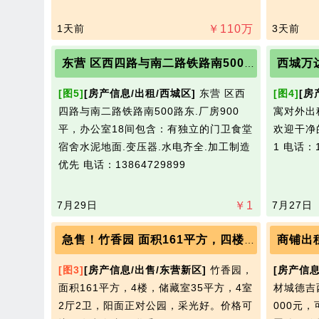
拼多多多人团购优惠还是很不错的，大家可以加群，比
的话可以一起购买。如果过期了，可以私聊我拉你进群！微
1天前
￥
110
万
3天前
东营 区西四路与南二路铁路南500厂房大院出租
[图5]
[房产信息/出租/西城区]
东营 区西
[图4]
[房
四路与南二路铁路南500路东.厂房900
寓对外出
平，办公室18间包含：有独立的门卫食堂
欢迎干净的
宿舍水泥地面.变压器.水电齐全.加工制造
1
电话：1
优先
电话：13864729899
7月29日
￥
1
7月27日
商铺出
急售！竹香园 面积161平方，四楼带储藏室，4室2厅2卫，阳面正对公园，采光好。
[图3]
[房产信息/出售/东营新区]
竹香园，
[房产信息
面积161平方，4楼，储藏室35平方，4室
材城德吉
2厅2卫，阳面正对公园，采光好。价格可
000元